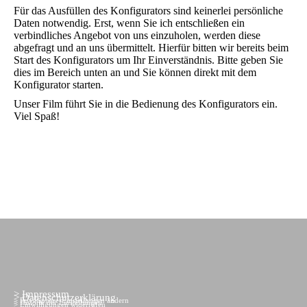
Für das Ausfüllen des Konfigurators sind keinerlei persönliche
Daten notwendig. Erst, wenn Sie ich entschließen ein
verbindliches Angebot von uns einzuholen, werden diese
abgefragt und an uns übermittelt. Hierfür bitten wir bereits beim
Start des Konfigurators um Ihr Einverständnis. Bitte geben Sie
dies im Bereich unten an und Sie können direkt mit dem
Konfigurator starten.
Unser Film führt Sie in die Bedienung des Konfigurators ein.
Viel Spaß!
>
Impressum
>
Datenschutzerklärung
>
Privatsphäre-Einstellungen ändern
>
Historie der Einstellungen
>
Einwilligungen widerrufen