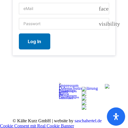
face
visibility
>
Impressum
>
Datenschutzerklärung
>
Privatsphäre-
Einstellungen
ändern
>
Historie
der
Einstellungen
>
Einwilligungen
widerrufen
© Kälte Kurz GmbH | website by
saschahertel.de
Cookie Consent mit Real Cookie Banner