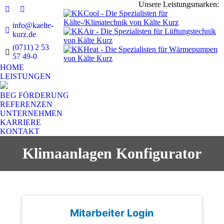
Unsere Leistungsmarken:
Facebook
Instagram
info@kaelte-
page
page
kurz.de
opens
opens
(0711) 2 53
in
in
57 49-0
new
new
HOME
window
window
LEISTUNGEN
BEG FÖRDERUNG
REFERENZEN
UNTERNEHMEN
KARRIERE
KONTAKT
Klimaanlagen Konfigurator
Sie befinden sich hier:
Mitarbeiter Login