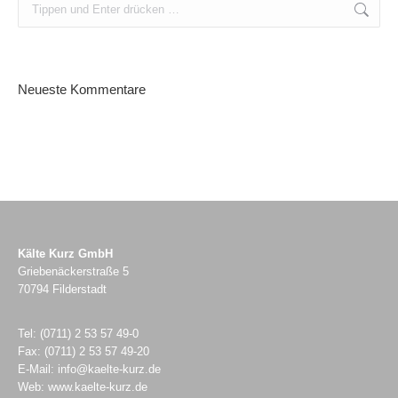
Search:
Neueste Kommentare
Kälte Kurz GmbH
Griebenäckerstraße 5
70794 Filderstadt
Tel:
(0711) 2 53 57 49-0
Fax: (0711) 2 53 57 49-20
E-Mail:
info@kaelte-kurz.de
Web: www.kaelte-kurz.de